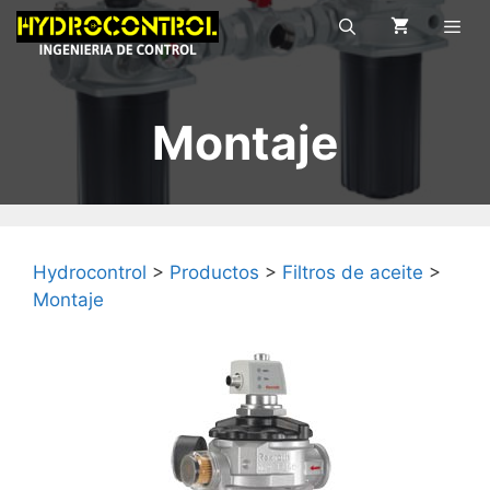
Saltar
al
contenido
Menú
Montaje
Hydrocontrol
>
Productos
>
Filtros de aceite
>
Montaje